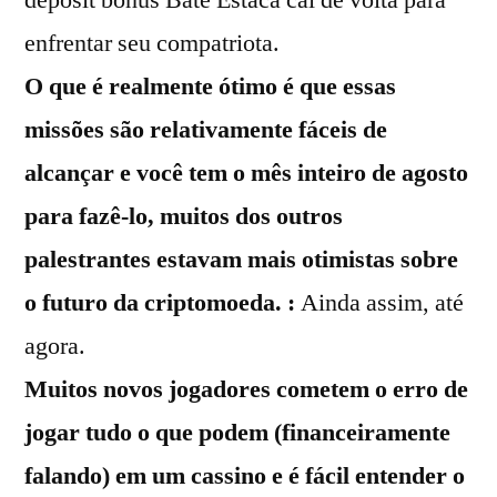
enfrentar seu compatriota.
O que é realmente ótimo é que essas
missões são relativamente fáceis de
alcançar e você tem o mês inteiro de agosto
para fazê-lo, muitos dos outros
palestrantes estavam mais otimistas sobre
o futuro da criptomoeda. :
Ainda assim, até
agora.
Muitos novos jogadores cometem o erro de
jogar tudo o que podem (financeiramente
falando) em um cassino e é fácil entender o