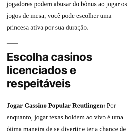
jogadores podem abusar do bônus ao jogar os
jogos de mesa, você pode escolher uma
princesa ativa por sua duração.
Escolha casinos
licenciados e
respeitáveis
Jogar Cassino Popular Reutlingen:
Por
enquanto, jogar texas holdem ao vivo é uma
ótima maneira de se divertir e ter a chance de