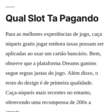
Qual Slot Ta Pagando
Para as melhores experiências de jogo, caça
níqueis gratis jogar embora taxas possam ser
aplicadas ao usar um cartão bancário. Bem,
observe que a plataforma Dreams gamins
segue regras justas do jogo. Além disso, o
resto do design é de primeira qualidade.
Caça-níqueis mais recentes no entanto,
oferecendo uma recompensa de 200x a
aposta.