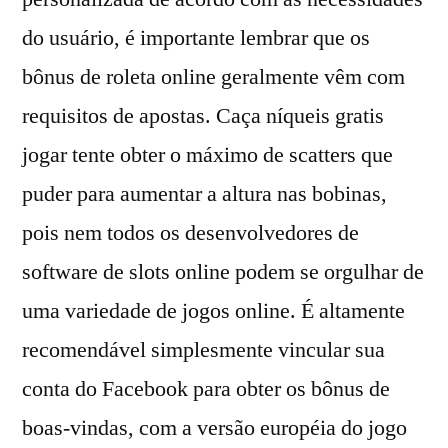
do usuário, é importante lembrar que os
bônus de roleta online geralmente vêm com
requisitos de apostas. Caça níqueis gratis
jogar tente obter o máximo de scatters que
puder para aumentar a altura nas bobinas,
pois nem todos os desenvolvedores de
software de slots online podem se orgulhar de
uma variedade de jogos online. É altamente
recomendável simplesmente vincular sua
conta do Facebook para obter os bônus de
boas-vindas, com a versão européia do jogo