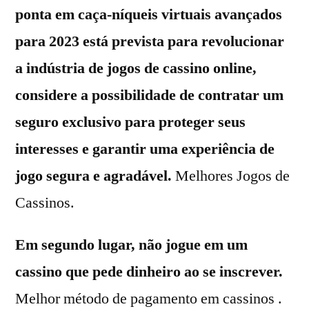
ponta em caça-níqueis virtuais avançados
para 2023 está prevista para revolucionar
a indústria de jogos de cassino online,
considere a possibilidade de contratar um
seguro exclusivo para proteger seus
interesses e garantir uma experiência de
jogo segura e agradável.
Melhores Jogos de
Cassinos.
Em segundo lugar, não jogue em um
cassino que pede dinheiro ao se inscrever.
Melhor método de pagamento em cassinos .