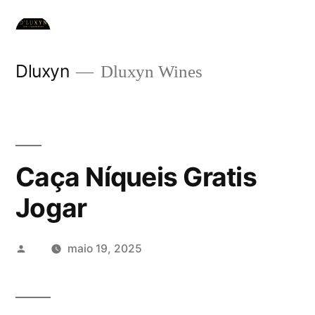
Pular
para
o
Dluxyn
Dluxyn Wines
conteúdo
Caça Níqueis Gratis
Jogar
Publicado
maio 19, 2025
por