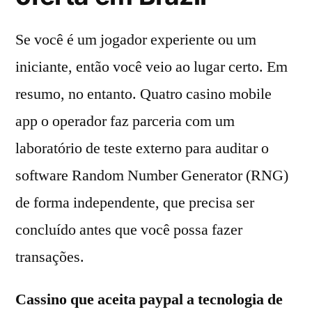
Se você é um jogador experiente ou um
iniciante, então você veio ao lugar certo. Em
resumo, no entanto. Quatro casino mobile
app o operador faz parceria com um
laboratório de teste externo para auditar o
software Random Number Generator (RNG)
de forma independente, que precisa ser
concluído antes que você possa fazer
transações.
Cassino que aceita paypal a tecnologia de