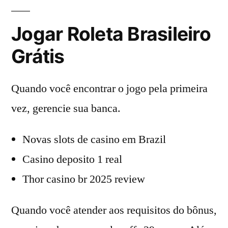
Jogar Roleta Brasileiro
Grátis
Quando você encontrar o jogo pela primeira
vez, gerencie sua banca.
Novas slots de casino em Brazil
Casino deposito 1 real
Thor casino br 2025 review
Quando você atender aos requisitos do bônus,