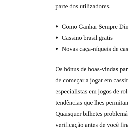
parte dos utilizadores.
Como Ganhar Sempre Dinh
Cassino brasil gratis
Novas caça-níqueis de ca
Os bônus de boas-vindas par
de começar a jogar em cassin
especialistas em jogos de rol
tendências que lhes permita
Quaisquer bilhetes problemá
verificação antes de você fi