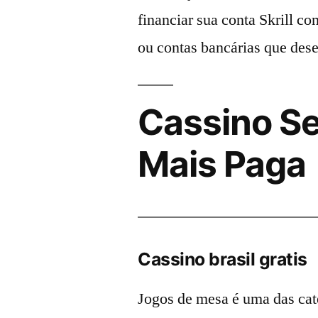
financiar sua conta Skrill c
ou contas bancárias que dese
Cassino S
Mais Paga
Cassino brasil gratis
Jogos de mesa é uma das cate