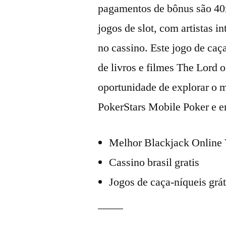
pagamentos de bônus são 40x
jogos de slot, com artistas 
no cassino. Este jogo de caç
de livros e filmes The Lord o
oportunidade de explorar o 
PokerStars Mobile Poker e en
Melhor Blackjack Online 
Cassino brasil gratis
Jogos de caça-níqueis grát