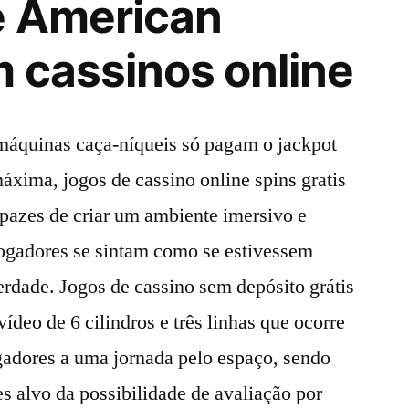
e American
 cassinos online
máquinas caça-níqueis só pagam o jackpot
áxima, jogos de cassino online spins gratis
capazes de criar um ambiente imersivo e
jogadores se sintam como se estivessem
rdade. Jogos de cassino sem depósito grátis
ídeo de 6 cilindros e três linhas que ocorre
ogadores a uma jornada pelo espaço, sendo
s alvo da possibilidade de avaliação por