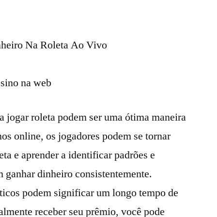
eiro Na Roleta Ao Vivo
ssino na web
a jogar roleta podem ser uma ótima maneira
os online, os jogadores podem se tornar
eta e aprender a identificar padrões e
m ganhar dinheiro consistentemente.
ticos podem significar um longo tempo de
nalmente receber seu prêmio, você pode