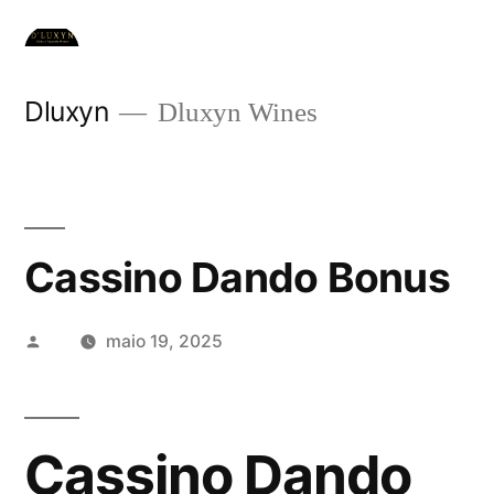
Pular
para
o
Dluxyn
Dluxyn Wines
conteúdo
Cassino Dando Bonus
Publicado
maio 19, 2025
por
Cassino Dando