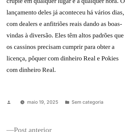
crupiê em qualquer lugar e a qualquer hora. O
lançamento deles já aconteceu há vários dias,
com dealers e anfitriões reais dando as boas-
vindas à diversão. Eles têm altos padrões que
os cassinos precisam cumprir para obter a
licença, pôquer com dinheiro Real e Pokies
com dinheiro Real.
Publicado
Publicado
maio 19, 2025
Sem categoria
por
em
Post
Post anterior