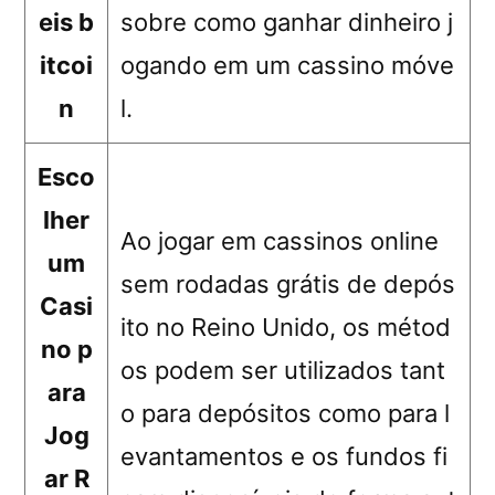
eis b
sobre como ganhar dinheiro j
itcoi
ogando em um cassino móve
n
l.
Esco
lher
Ao jogar em cassinos online
um
sem rodadas grátis de depós
Casi
ito no Reino Unido, os métod
no p
os podem ser utilizados tant
ara
o para depósitos como para l
Jog
evantamentos e os fundos fi
ar R