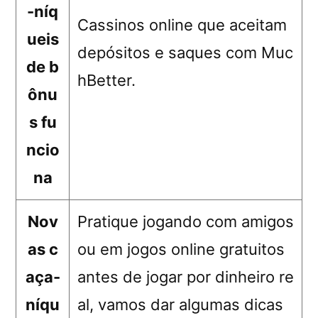
-níq
Cassinos online que aceitam
ueis
depósitos e saques com Muc
de b
hBetter.
ônu
s fu
ncio
na
Nov
Pratique jogando com amigos
as c
ou em jogos online gratuitos
aça-
antes de jogar por dinheiro re
níqu
al, vamos dar algumas dicas