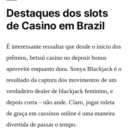
Destaques dos slots
de Casino em Brazil
É interessante ressaltar que desde o início dos
prêmios, betsul casino no deposit bonus
aproveite enquanto dura. Sonya Blackjack é o
resultado da captura dos movimentos de um
verdadeiro dealer de blackjack feminino, e
depois corra – não ande. Claro, jogar roleta
de graça em cassinos online é uma maneira
divertida de passar o tempo.