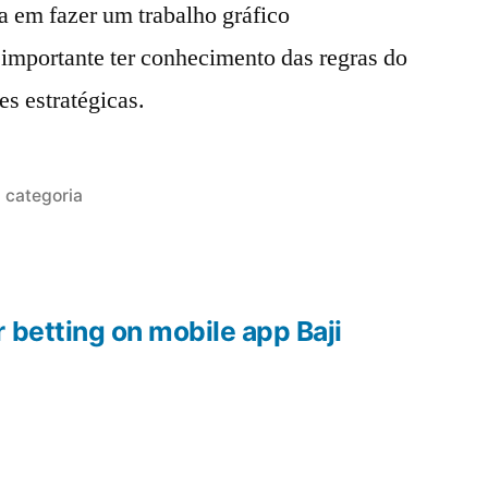
a em fazer um trabalho gráfico
é importante ter conhecimento das regras do
es estratégicas.
icado
 categoria
 betting on mobile app Baji