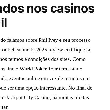
dos nos casinos
il
do falamos sobre Phil Ivey e seu processo
 roobet casino br 2025 review certifique-se
s nos termos e condições dos sites. Como
 cassino o World Poker Tour tem estado
ndo eventos online em vez de torneios em
pode ser uma opção interessante. No final de
 Jackpot City Casino, há muitas ofertas
itar.