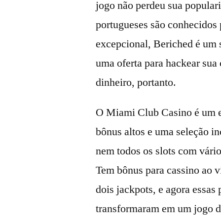
jogo não perdeu sua popular
portugueses são conhecidos 
excepcional, Beriched é um s
uma oferta para hackear sua 
dinheiro, portanto.
O Miami Club Casino é um e
bônus altos e uma seleção in
nem todos os slots com vário
Tem bônus para cassino ao v
dois jackpots, e agora essas
transformaram em um jogo de