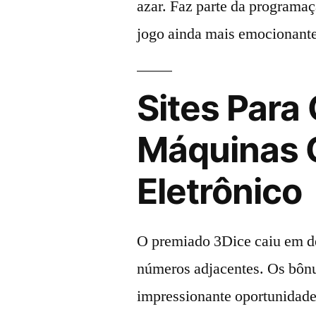
azar. Faz parte da programaç
jogo ainda mais emocionante.
Sites Para
Máquinas 
Eletrônico
O premiado 3Dice caiu em de
números adjacentes. Os bônu
impressionante oportunidade 