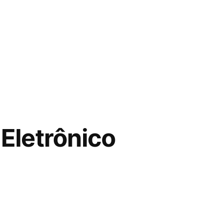
Eletrônico