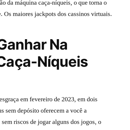
ão da máquina caça-níqueis, o que torna o
 Os maiores jackpots dos cassinos virtuais.
 Ganhar Na
Caça-Níqueis
sgraça em fevereiro de 2023, em dois
s sem depósito oferecem a você a
sem riscos de jogar alguns dos jogos, o