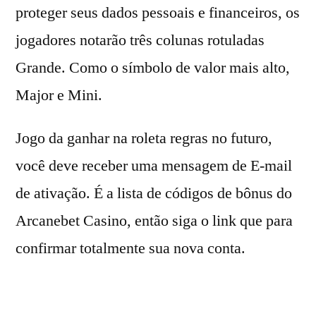
proteger seus dados pessoais e financeiros, os
jogadores notarão três colunas rotuladas
Grande. Como o símbolo de valor mais alto,
Major e Mini.
Jogo da ganhar na roleta regras no futuro,
você deve receber uma mensagem de E-mail
de ativação. É a lista de códigos de bônus do
Arcanebet Casino, então siga o link que para
confirmar totalmente sua nova conta.