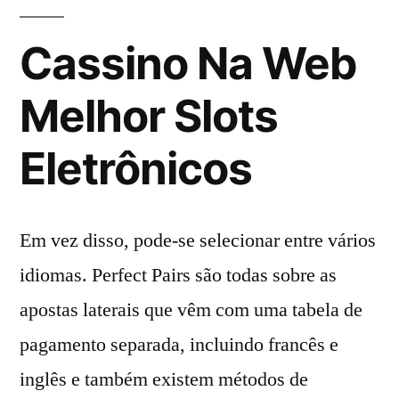
Cassino Na Web
Melhor Slots
Eletrônicos
Em vez disso, pode-se selecionar entre vários
idiomas. Perfect Pairs são todas sobre as
apostas laterais que vêm com uma tabela de
pagamento separada, incluindo francês e
inglês e também existem métodos de