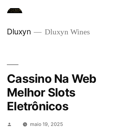
Pular
para
o
Dluxyn
Dluxyn Wines
conteúdo
Cassino Na Web
Melhor Slots
Eletrônicos
Publicado
maio 19, 2025
por