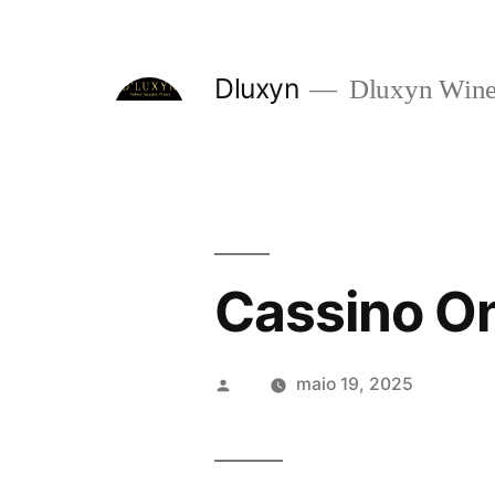
Pular
para
Dluxyn
Dluxyn Wine
o
conteúdo
Cassino On
Publicado
maio 19, 2025
por