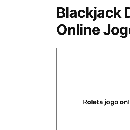
Blackjack 
Online Jog
Roleta jogo on