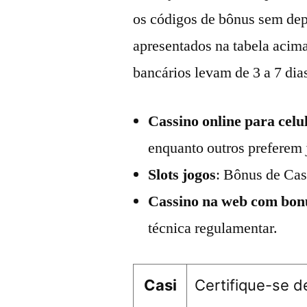
os códigos de bônus sem dep
apresentados na tabela acima
bancários levam de 3 a 7 dia
Cassino online para celul
enquanto outros preferem 
Slots jogos
: Bônus de Cas
Cassino na web com bonu
técnica regulamentar.
Casi
Certifique-se d