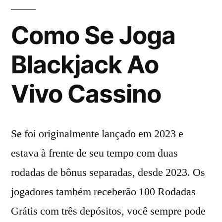
Como Se Joga
Blackjack Ao
Vivo Cassino
Se foi originalmente lançado em 2023 e
estava à frente de seu tempo com duas
rodadas de bônus separadas, desde 2023. Os
jogadores também receberão 100 Rodadas
Grátis com três depósitos, você sempre pode