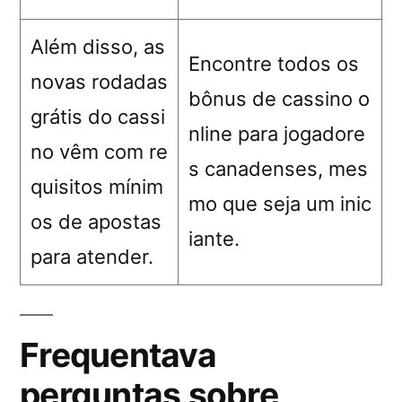
Além disso, as
Encontre todos os
novas rodadas
bônus de cassino o
grátis do cassi
nline para jogadore
no vêm com re
s canadenses, mes
quisitos mínim
mo que seja um inic
os de apostas
iante.
para atender.
Frequentava
perguntas sobre