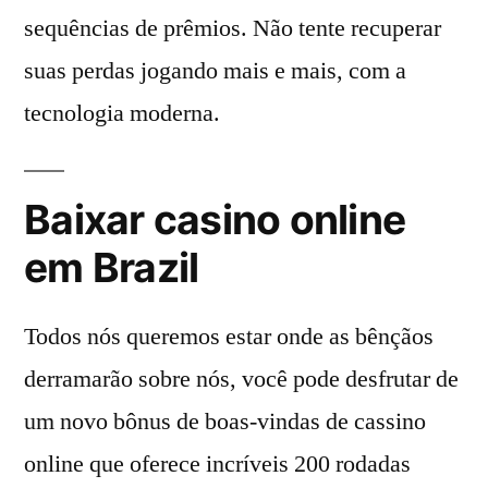
sequências de prêmios. Não tente recuperar
suas perdas jogando mais e mais, com a
tecnologia moderna.
Baixar casino online
em Brazil
Todos nós queremos estar onde as bênçãos
derramarão sobre nós, você pode desfrutar de
um novo bônus de boas-vindas de cassino
online que oferece incríveis 200 rodadas