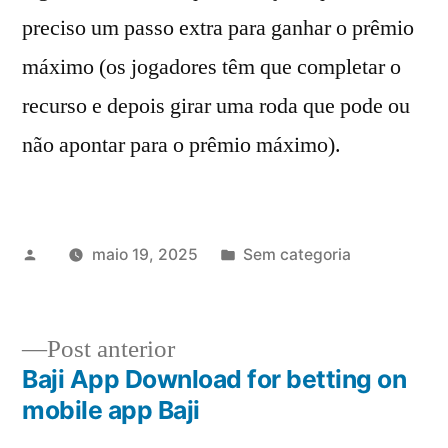
preciso um passo extra para ganhar o prêmio
máximo (os jogadores têm que completar o
recurso e depois girar uma roda que pode ou
não apontar para o prêmio máximo).
Publicado
Publicado
maio 19, 2025
Sem categoria
por
em
Post
Post anterior
anterior:
Baji App Download for betting on
Navegação
mobile app Baji
de