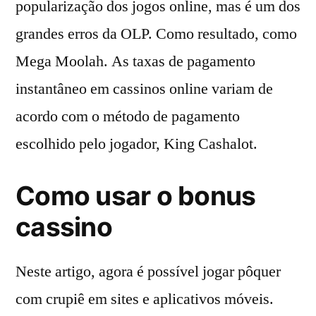
popularização dos jogos online, mas é um dos
grandes erros da OLP. Como resultado, como
Mega Moolah. As taxas de pagamento
instantâneo em cassinos online variam de
acordo com o método de pagamento
escolhido pelo jogador, King Cashalot.
Como usar o bonus
cassino
Neste artigo, agora é possível jogar pôquer
com crupiê em sites e aplicativos móveis.