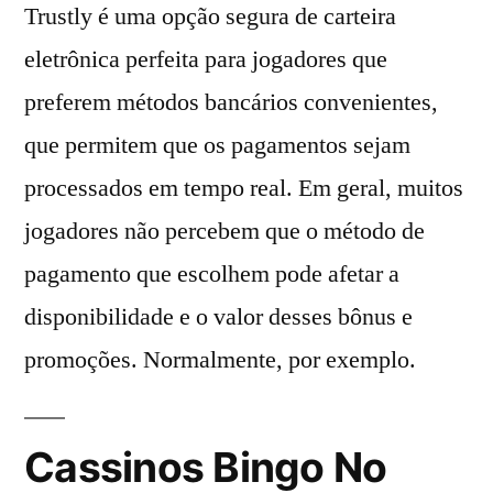
Trustly é uma opção segura de carteira
eletrônica perfeita para jogadores que
preferem métodos bancários convenientes,
que permitem que os pagamentos sejam
processados em tempo real. Em geral, muitos
jogadores não percebem que o método de
pagamento que escolhem pode afetar a
disponibilidade e o valor desses bônus e
promoções. Normalmente, por exemplo.
Cassinos Bingo No