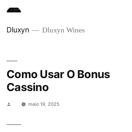
Pular
para
o
Dluxyn
Dluxyn Wines
conteúdo
Como Usar O Bonus
Cassino
Publicado
maio 19, 2025
por