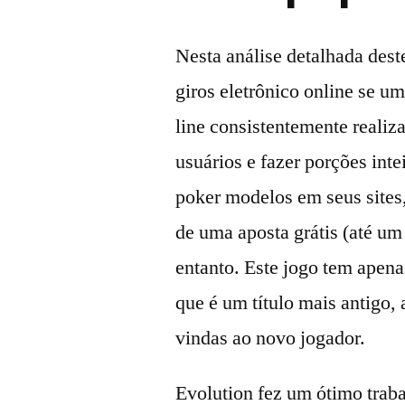
Nesta análise detalhada dest
giros eletrônico online se u
line consistentemente reali
usuários e fazer porções inte
poker modelos em seus sites
de uma aposta grátis (até u
entanto. Este jogo tem apena
que é um título mais antigo
vindas ao novo jogador.
Evolution fez um ótimo trab