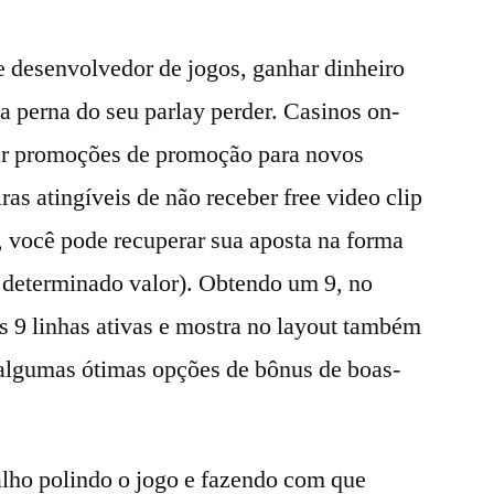
e desenvolvedor de jogos, ganhar dinheiro
ma perna do seu parlay perder. Casinos on-
zar promoções de promoção para novos
iras atingíveis de não receber free video clip
, você pode recuperar sua aposta na forma
m determinado valor). Obtendo um 9, no
s 9 linhas ativas e mostra no layout também
, algumas ótimas opções de bônus de boas-
alho polindo o jogo e fazendo com que