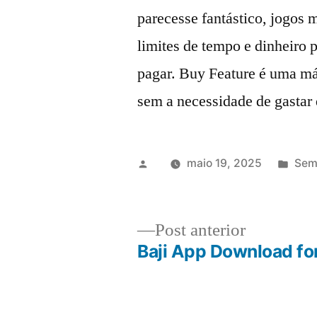
parecesse fantástico, jogos 
limites de tempo e dinheiro 
pagar. Buy Feature é uma m
sem a necessidade de gastar 
Publicado
Publ
maio 19, 2025
Sem
por
em
Post
Post anterior
anterior:
Baji App Download for
Navegação
de