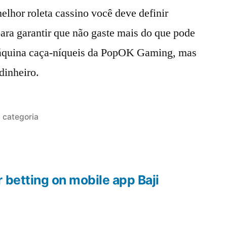
melhor roleta cassino você deve definir
para garantir que não gaste mais do que pode
áquina caça-níqueis da PopOK Gaming, mas
dinheiro.
icado
 categoria
 betting on mobile app Baji