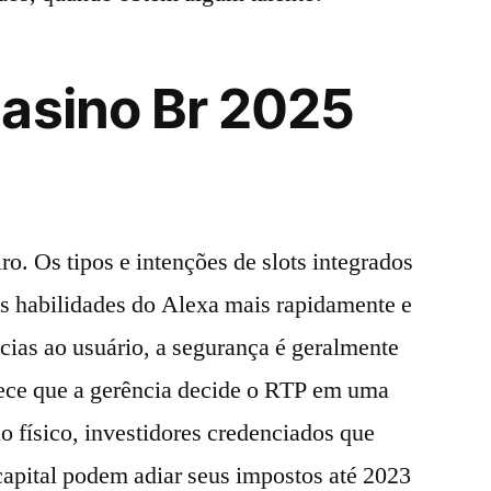
asino Br 2025
ro. Os tipos e intenções de slots integrados
s habilidades do Alexa mais rapidamente e
cias ao usuário, a segurança é geralmente
ece que a gerência decide o RTP em uma
o físico, investidores credenciados que
apital podem adiar seus impostos até 2023