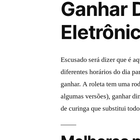
Ganhar D
Eletrôni
Escusado será dizer que é aq
diferentes horários do dia pa
ganhar. A roleta tem uma ro
algumas versões), ganhar din
de curinga que substitui tod