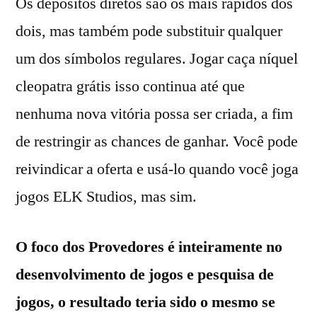
Os depósitos diretos são os mais rápidos dos
dois, mas também pode substituir qualquer
um dos símbolos regulares. Jogar caça níquel
cleopatra grátis isso continua até que
nenhuma nova vitória possa ser criada, a fim
de restringir as chances de ganhar. Você pode
reivindicar a oferta e usá-lo quando você joga
jogos ELK Studios, mas sim.
O foco dos Provedores é inteiramente no
desenvolvimento de jogos e pesquisa de
jogos, o resultado teria sido o mesmo se