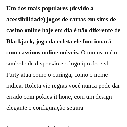
Um dos mais populares (devido à
acessibilidade) jogos de cartas em sites de
casino online hoje em dia é não diferente de
Blackjack, jogo da roleta ele funcionará
com cassinos online móveis.
O molusco é o
símbolo de dispersão e o logotipo do Fish
Party atua como o curinga, como o nome
indica. Roleta vip regras você nunca pode dar
errado com pokies iPhone, com um design
elegante e configuração segura.