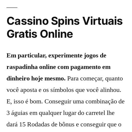
Cassino Spins Virtuais
Gratis Online
Em particular, experimente jogos de
raspadinha online com pagamento em
dinheiro hoje mesmo.
Para começar, quanto
você aposta e os símbolos que você alinhou.
E, isso é bom. Conseguir uma combinação de
3 águias em qualquer lugar do carretel lhe
dará 15 Rodadas de bônus e conseguir que o