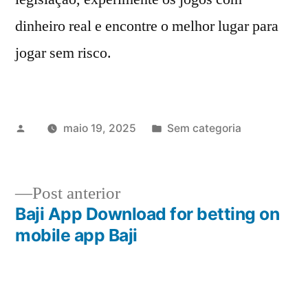
dinheiro real e encontre o melhor lugar para
jogar sem risco.
Publicado
Publicado
maio 19, 2025
Sem categoria
por
em
Post
Post anterior
anterior:
Baji App Download for betting on
Navegação
mobile app Baji
de
Post