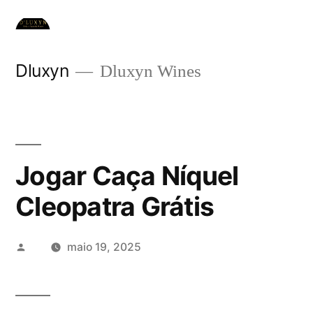
Pular
para
o
Dluxyn
Dluxyn Wines
conteúdo
Jogar Caça Níquel
Cleopatra Grátis
Publicado
maio 19, 2025
por