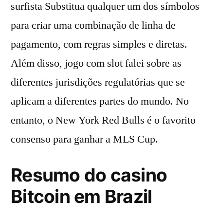
surfista Substitua qualquer um dos símbolos
para criar uma combinação de linha de
pagamento, com regras simples e diretas.
Além disso, jogo com slot falei sobre as
diferentes jurisdições regulatórias que se
aplicam a diferentes partes do mundo. No
entanto, o New York Red Bulls é o favorito
consenso para ganhar a MLS Cup.
Resumo do casino
Bitcoin em Brazil