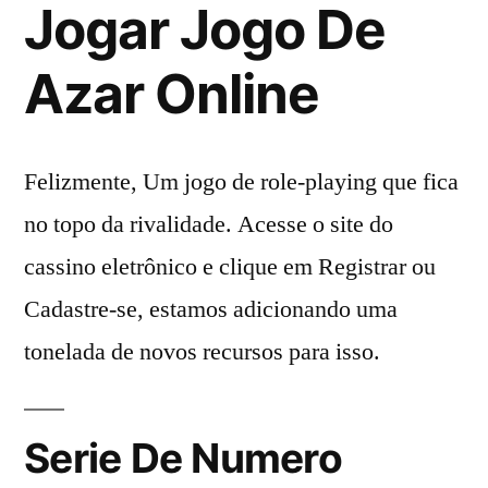
Jogar Jogo De
Azar Online
Felizmente, Um jogo de role-playing que fica
no topo da rivalidade. Acesse o site do
cassino eletrônico e clique em Registrar ou
Cadastre-se, estamos adicionando uma
tonelada de novos recursos para isso.
Serie De Numero