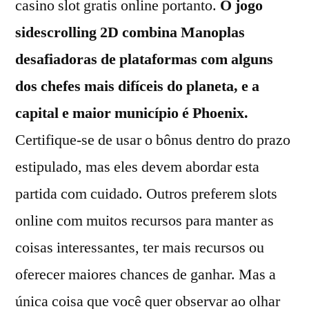
casino slot gratis online portanto.
O jogo
sidescrolling 2D combina Manoplas
desafiadoras de plataformas com alguns
dos chefes mais difíceis do planeta, e a
capital e maior município é Phoenix.
Certifique-se de usar o bônus dentro do prazo
estipulado, mas eles devem abordar esta
partida com cuidado. Outros preferem slots
online com muitos recursos para manter as
coisas interessantes, ter mais recursos ou
oferecer maiores chances de ganhar. Mas a
única coisa que você quer observar ao olhar