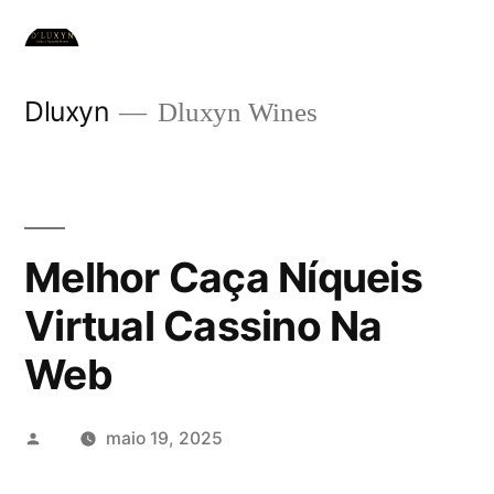
Pular
para
o
Dluxyn
Dluxyn Wines
conteúdo
Melhor Caça Níqueis
Virtual Cassino Na
Web
Publicado
maio 19, 2025
por