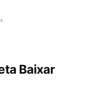
s
eta Baixar