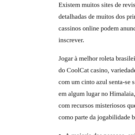
Existem muitos sites de revi
detalhadas de muitos dos prin
cassinos online podem anunci
inscrever.
Jogar à melhor roleta brasile
do CoolCat casino, variedad
com um cinto azul senta-se s
em algum lugar no Himalaia
com recursos misteriosos qu
como parte da jogabilidade b