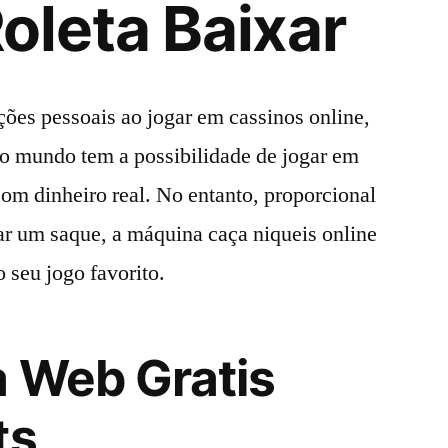
oleta Baixar
ões pessoais ao jogar em cassinos online,
do mundo tem a possibilidade de jogar em
com dinheiro real. No entanto, proporcional
iar um saque, a máquina caça niqueis online
 seu jogo favorito.
 Web Gratis
ts