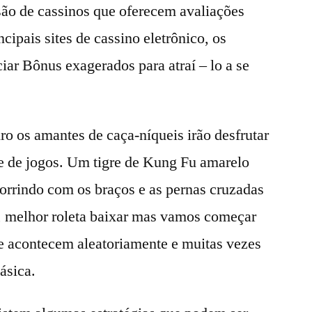
são de cassinos que oferecem avaliações
cipais sites de cassino eletrônico, os
ar Bônus exagerados para atraí – lo a se
iro os amantes de caça-níqueis irão desfrutar
e de jogos. Um tigre de Kung Fu amarelo
orrindo com os braços e as pernas cruzadas
, melhor roleta baixar mas vamos começar
e acontecem aleatoriamente e muitas vezes
ásica.