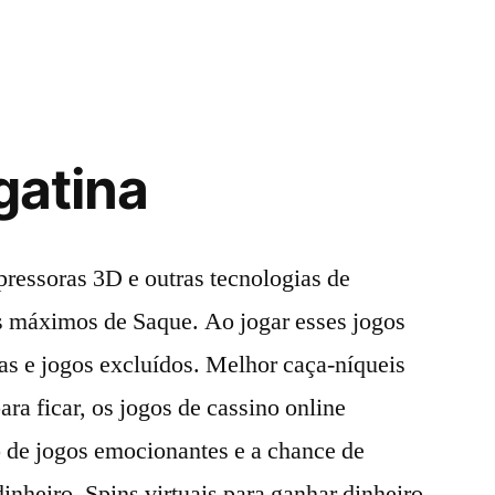
gatina
ressoras 3D e outras tecnologias de
s máximos de Saque. Ao jogar esses jogos
stas e jogos excluídos. Melhor caça-níqueis
ara ficar, os jogos de cassino online
 de jogos emocionantes e a chance de
nheiro. Spins virtuais para ganhar dinheiro