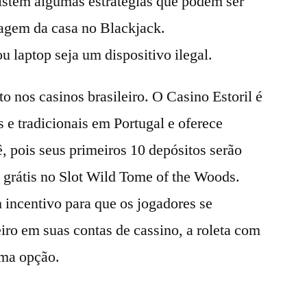
istem algumas estratégias que podem ser
tagem da casa no Blackjack.
 laptop seja um dispositivo ilegal.
o nos casinos brasileiro.
O Casino Estoril é
 e tradicionais em Portugal e oferece
, pois seus primeiros 10 depósitos serão
grátis no Slot Wild Tome of the Woods.
 incentivo para que os jogadores se
ro em suas contas de cassino, a roleta com
ima opção.