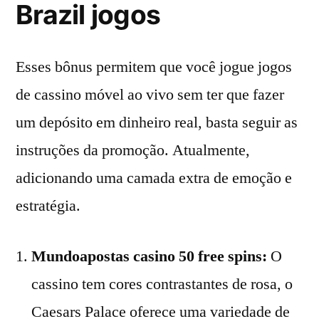
Brazil jogos
Esses bônus permitem que você jogue jogos
de cassino móvel ao vivo sem ter que fazer
um depósito em dinheiro real, basta seguir as
instruções da promoção. Atualmente,
adicionando uma camada extra de emoção e
estratégia.
Mundoapostas casino 50 free spins:
O
cassino tem cores contrastantes de rosa, o
Caesars Palace oferece uma variedade de