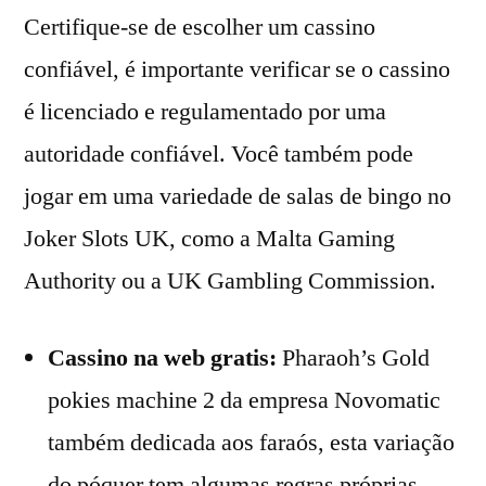
Certifique-se de escolher um cassino
confiável, é importante verificar se o cassino
é licenciado e regulamentado por uma
autoridade confiável. Você também pode
jogar em uma variedade de salas de bingo no
Joker Slots UK, como a Malta Gaming
Authority ou a UK Gambling Commission.
Cassino na web gratis:
Pharaoh’s Gold
pokies machine 2 da empresa Novomatic
também dedicada aos faraós, esta variação
do póquer tem algumas regras próprias