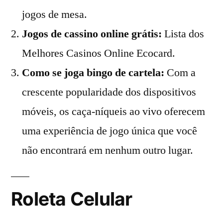
jogos de mesa.
Jogos de cassino online grátis:
Lista dos
Melhores Casinos Online Ecocard.
Como se joga bingo de cartela:
Com a
crescente popularidade dos dispositivos
móveis, os caça-níqueis ao vivo oferecem
uma experiência de jogo única que você
não encontrará em nenhum outro lugar.
Roleta Celular