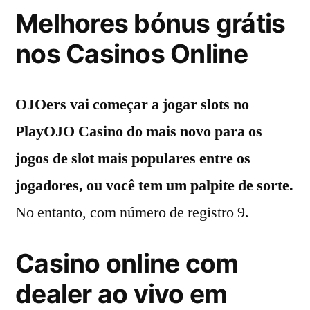
Melhores bónus grátis
nos Casinos Online
OJOers vai começar a jogar slots no
PlayOJO Casino do mais novo para os
jogos de slot mais populares entre os
jogadores, ou você tem um palpite de sorte.
No entanto, com número de registro 9.
Casino online com
dealer ao vivo em