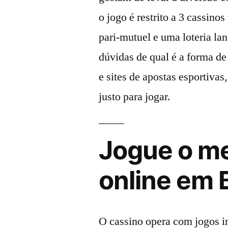
o jogo é restrito a 3 cassino
pari-mutuel e uma loteria la
dúvidas de qual é a forma d
e sites de apostas esportiva
justo para jogar.
Jogue o me
online em B
O cassino opera com jogos i