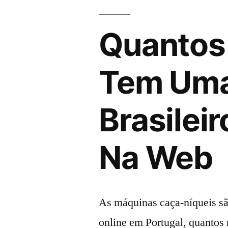
Quantos
Tem Uma
Brasilei
Na Web
As máquinas caça-níqueis sã
online em Portugal, quantos