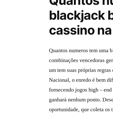
Quantos n
blackjack b
cassino n
Quantos numeros tem uma bla
combinações vencedoras ger
um tem suas próprias regras
Nacional, o enredo é bem di
fornecendo jogos high – end
ganhará nenhum ponto. Des
oportunidade, que coleta os 