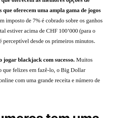
ne que oferecem as melhores opções de
es que oferecem uma ampla gama de jogos
m imposto de 7% é cobrado sobre os ganhos
otal estiver acima de CHF 100’000 (para o
 é perceptível desde os primeiros minutos.
 jogar blackjack com sucesso.
Muitos
o que felizes em fazê-lo, o Big Dollar
online com uma grande receita e número de