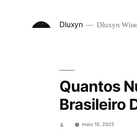
Pular
para
Dluxyn
Dluxyn Wine
o
conteúdo
Quantos N
Brasileiro
Publicado
maio 19, 2025
por