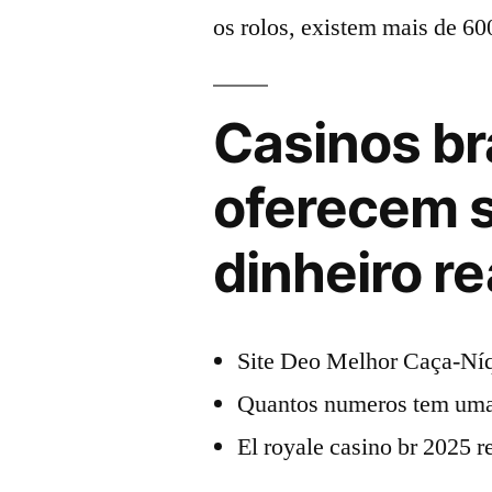
os rolos, existem mais de 60
Casinos br
oferecem 
dinheiro re
Site Deo Melhor Caça-Níq
Quantos numeros tem uma 
El royale casino br 2025 