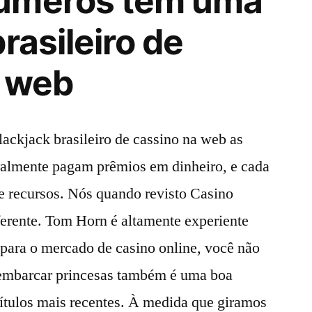
umeros tem uma
rasileiro de
a web
ckjack brasileiro de cassino na web as
almente pagam prêmios em dinheiro, e cada
 e recursos. Nós quando revisto Casino
ferente. Tom Horn é altamente experiente
 para o mercado de casino online, você não
embarcar princesas também é uma boa
títulos mais recentes. À medida que giramos