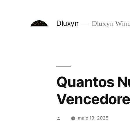
Pular
para
Dluxyn
Dluxyn Wine
o
conteúdo
Quantos N
Vencedore
Publicado
maio 19, 2025
por