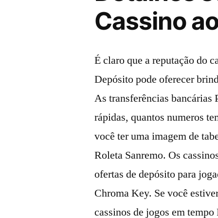
Cassino ao
É claro que a reputação do 
Depósito pode oferecer brin
As transferências bancárias
rápidas, quantos numeros te
você ter uma imagem de tabe
Roleta Sanremo. Os cassinos
ofertas de depósito para jog
Chroma Key. Se você estiver
cassinos de jogos em tempo 