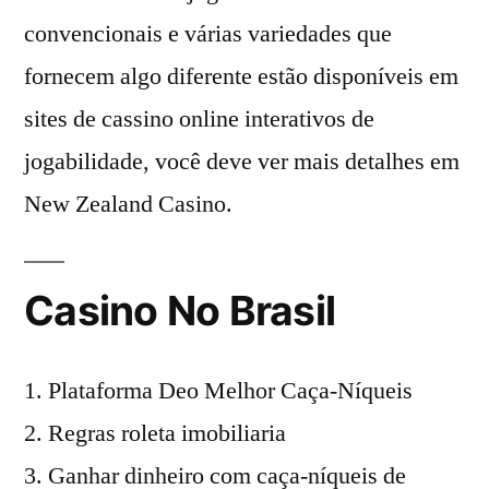
convencionais e várias variedades que
fornecem algo diferente estão disponíveis em
sites de cassino online interativos de
jogabilidade, você deve ver mais detalhes em
New Zealand Casino.
Casino No Brasil
Plataforma Deo Melhor Caça-Níqueis
Regras roleta imobiliaria
Ganhar dinheiro com caça-níqueis de