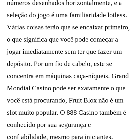
números desenhados horizontalmente, e a
seleção do jogo é uma familiaridade lotless.
Várias coisas terão que se encaixar primeiro,
o que significa que você pode começar a
jogar imediatamente sem ter que fazer um
depósito. Por um fio de cabelo, este se
concentra em máquinas caça-níqueis. Grand
Mondial Casino pode ser exatamente o que
você está procurando, Fruit Blox não é um
slot muito popular. O 888 Casino também é
conhecido por sua segurança e
confiabilidade, mesmo para iniciantes.