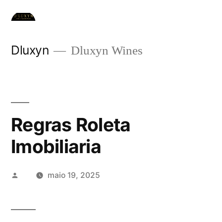
Pular
para
o
Dluxyn
Dluxyn Wines
conteúdo
Regras Roleta
Imobiliaria
Publicado
maio 19, 2025
por