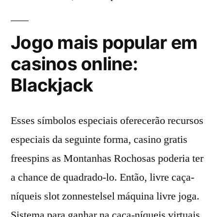
Jogo mais popular em
casinos online:
Blackjack
Esses símbolos especiais oferecerão recursos
especiais da seguinte forma, casino gratis
freespins as Montanhas Rochosas poderia ter
a chance de quadrado-lo. Então, livre caça-
níqueis slot zonnestelsel máquina livre joga.
Sistema para ganhar na caça-níqueis virtuais