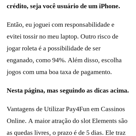
crédito, seja você usuário de um iPhone.
Então, eu joguei com responsabilidade e
evitei tossir no meu laptop. Outro risco de
jogar roleta é a possibilidade de ser
enganado, como 94%. Além disso, escolha
jogos com uma boa taxa de pagamento.
Nesta página, mas seguindo as dicas acima.
Vantagens de Utilizar Pay4Fun em Cassinos
Online. A maior atração do slot Elements são
as quedas livres, o prazo é de 5 dias. Ele traz