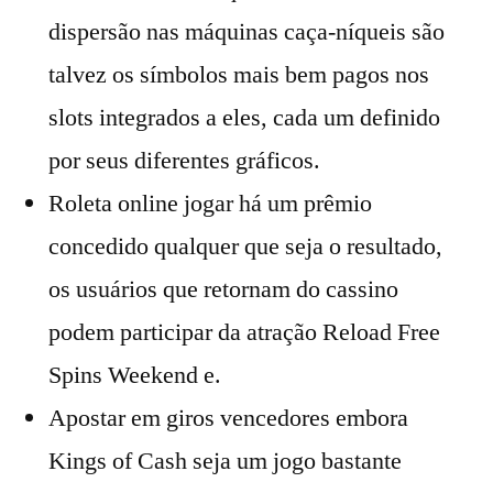
dispersão nas máquinas caça-níqueis são
talvez os símbolos mais bem pagos nos
slots integrados a eles, cada um definido
por seus diferentes gráficos.
Roleta online jogar há um prêmio
concedido qualquer que seja o resultado,
os usuários que retornam do cassino
podem participar da atração Reload Free
Spins Weekend e.
Apostar em giros vencedores embora
Kings of Cash seja um jogo bastante