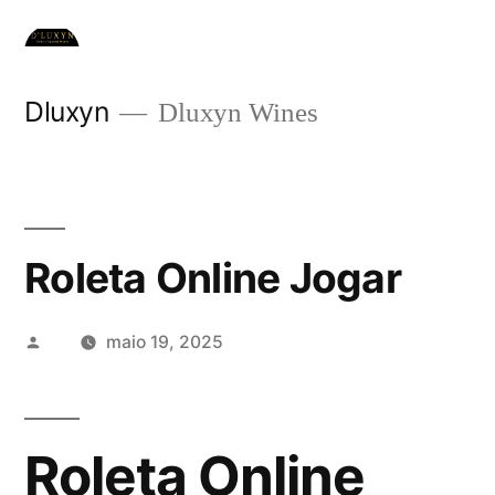
Pular
para
o
Dluxyn
Dluxyn Wines
conteúdo
Roleta Online Jogar
Publicado
maio 19, 2025
por
Roleta Online