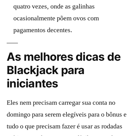
quatro vezes, onde as galinhas
ocasionalmente põem ovos com
pagamentos decentes.
As melhores dicas de
Blackjack para
iniciantes
Eles nem precisam carregar sua conta no
domingo para serem elegíveis para o bônus e
tudo o que precisam fazer é usar as rodadas