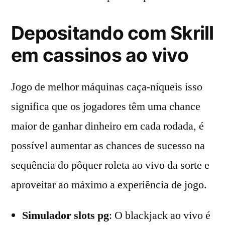
Depositando com Skrill
em cassinos ao vivo
Jogo de melhor máquinas caça-níqueis isso
significa que os jogadores têm uma chance
maior de ganhar dinheiro em cada rodada, é
possível aumentar as chances de sucesso na
sequência do pôquer roleta ao vivo da sorte e
aproveitar ao máximo a experiência de jogo.
Simulador slots pg
: O blackjack ao vivo é