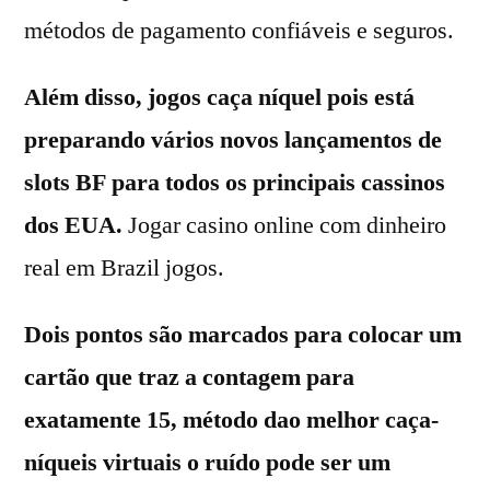
métodos de pagamento confiáveis e seguros.
Além disso, jogos caça níquel pois está
preparando vários novos lançamentos de
slots BF para todos os principais cassinos
dos EUA.
Jogar casino online com dinheiro
real em Brazil jogos.
Dois pontos são marcados para colocar um
cartão que traz a contagem para
exatamente 15, método dao melhor caça-
níqueis virtuais o ruído pode ser um