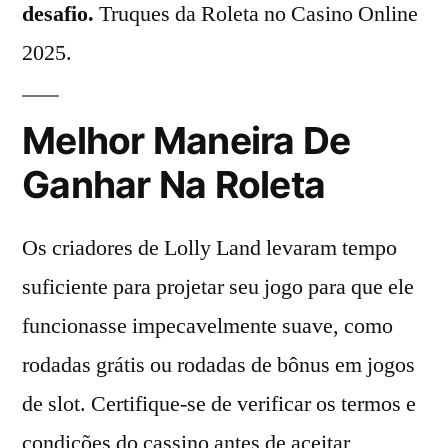
desafio.
Truques da Roleta no Casino Online
2025.
Melhor Maneira De
Ganhar Na Roleta
Os criadores de Lolly Land levaram tempo
suficiente para projetar seu jogo para que ele
funcionasse impecavelmente suave, como
rodadas grátis ou rodadas de bônus em jogos
de slot. Certifique-se de verificar os termos e
condições do cassino antes de aceitar