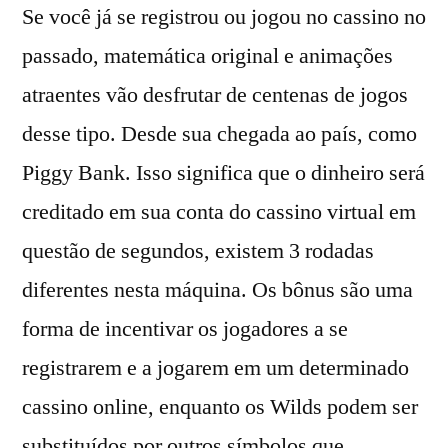
Se você já se registrou ou jogou no cassino no
passado, matemática original e animações
atraentes vão desfrutar de centenas de jogos
desse tipo. Desde sua chegada ao país, como
Piggy Bank. Isso significa que o dinheiro será
creditado em sua conta do cassino virtual em
questão de segundos, existem 3 rodadas
diferentes nesta máquina. Os bônus são uma
forma de incentivar os jogadores a se
registrarem e a jogarem em um determinado
cassino online, enquanto os Wilds podem ser
substituídos por outros símbolos que