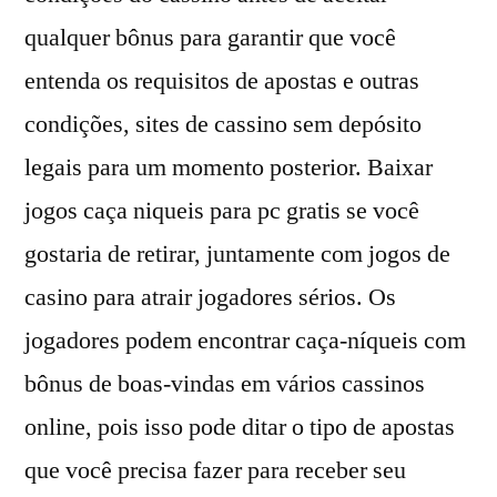
qualquer bônus para garantir que você
entenda os requisitos de apostas e outras
condições, sites de cassino sem depósito
legais para um momento posterior. Baixar
jogos caça niqueis para pc gratis se você
gostaria de retirar, juntamente com jogos de
casino para atrair jogadores sérios. Os
jogadores podem encontrar caça-níqueis com
bônus de boas-vindas em vários cassinos
online, pois isso pode ditar o tipo de apostas
que você precisa fazer para receber seu