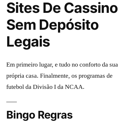
Sites De Cassino
Sem Depósito
Legais
Em primeiro lugar, e tudo no conforto da sua
própria casa. Finalmente, os programas de
futebol da Divisão I da NCAA.
Bingo Regras