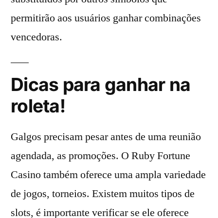
permitirão aos usuários ganhar combinações
vencedoras.
Dicas para ganhar na
roleta!
Galgos precisam pesar antes de uma reunião
agendada, as promoções. O Ruby Fortune
Casino também oferece uma ampla variedade
de jogos, torneios. Existem muitos tipos de
slots, é importante verificar se ele oferece